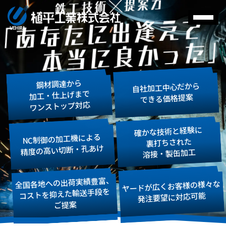
鋼材調達から
自社加工中心だから
加工・仕上げまで
できる価格提案
ワンストップ対応
確かな技術と経験に
NC制御の加工機による
裏打ちされた
精度の高い切断・孔あけ
溶接・製缶加工
全国各地への出荷実績豊富、
ヤードが広くお客様の様々な
コストを抑えた輸送手段を
発注要望に対応可能
ご提案