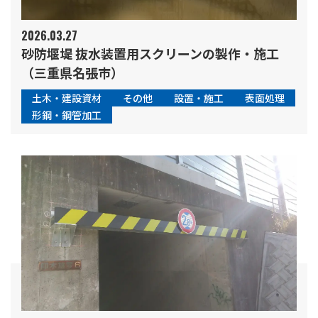
2026.03.27
砂防堰堤 抜水装置用スクリーンの製作・施工
（三重県名張市）
土木・建設資材
その他
設置・施工
表面処理
形鋼・鋼管加工