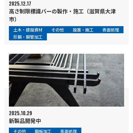
2025.12.17
高さ制限標識バーの製作・施工（滋賀県大津
市）
土木・建設資材
その他
設置・施工
表面処理
形鋼・鋼管加工
2025.10.29
新製品開発中
その他
鋼板加工
表面処理