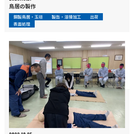
鳥居の製作
鋼製鳥居・玉垣
製缶・溶接加工
出荷
表面処理