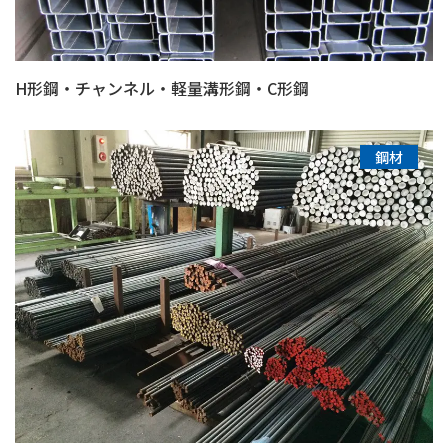
H形鋼・チャンネル・軽量溝形鋼・C形鋼
鋼材