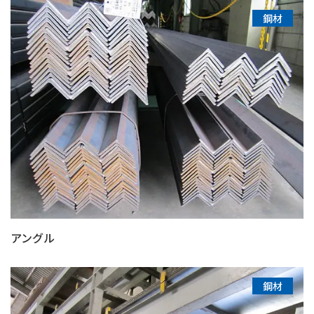
鋼材
アングル
鋼材