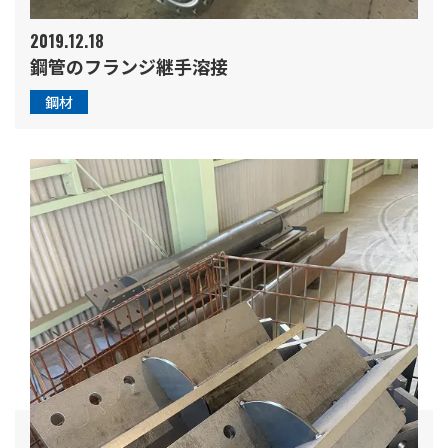
2019.12.18
鋼管のフランジ継手溶接
鋼材