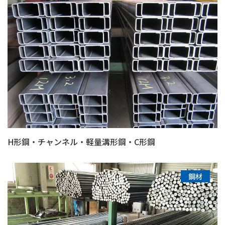
H形鋼・チャンネル・軽量溝形鋼・C形鋼
鋼材