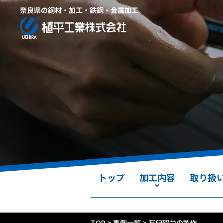
奈良県の鋼材・加工・鉄鋼・金属加工
トップ
加工内容
取り扱
TOP
>
事例一覧
>
石臼架台の製作