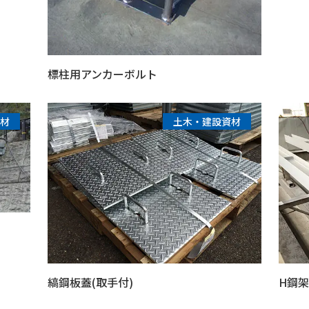
標柱用アンカーボルト
材
土木・建設資材
縞鋼板蓋(取手付)
H鋼