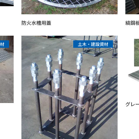
防火水槽用蓋
縞鋼
材
土木・建設資材
グレ