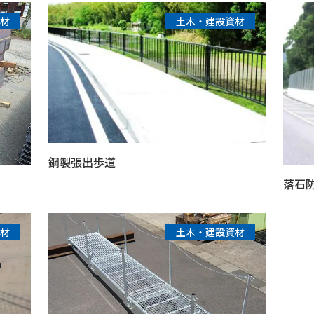
材
土木・建設資材
鋼製張出歩道
落石
材
土木・建設資材