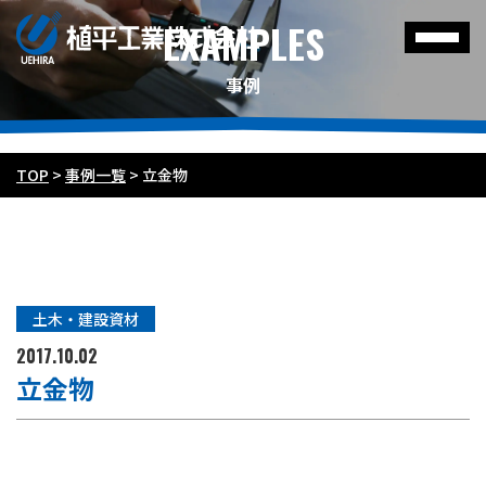
EXAMPLES
事例
TOP
>
事例一覧
>
立金物
土木・建設資材
2017.10.02
立金物