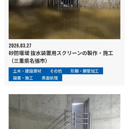
2026.03.27
砂防堰堤 抜水装置用スクリーンの製作・施工
（三重県名張市）
土木・建設資材
その他
形鋼・鋼管加工
設置・施工
表面処理