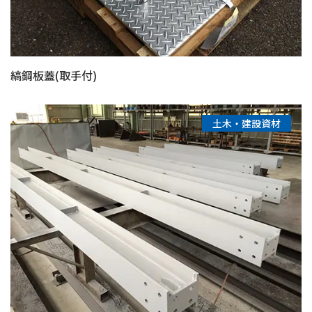
縞鋼板蓋(取手付)
土木・建設資材