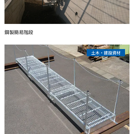
鋼製簡易階段
土木・建設資材