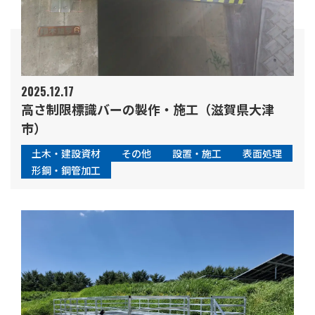
2025.12.17
高さ制限標識バーの製作・施工（滋賀県大津
市）
土木・建設資材
その他
設置・施工
表面処理
形鋼・鋼管加工